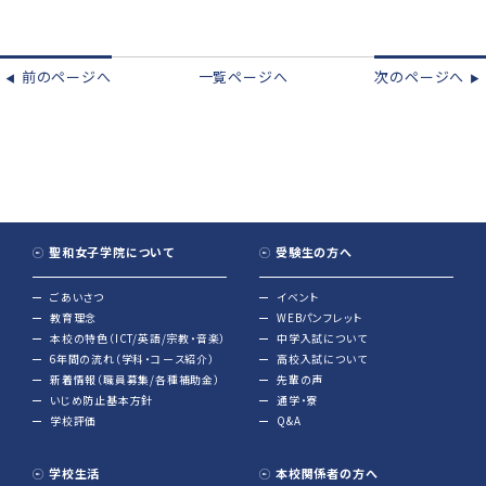
前のページへ
一覧ページへ
次のページへ
◀︎
▶︎
聖和女子学院について
受験生の方へ
ごあいさつ
イベント
教育理念
WEBパンフレット
本校の特色（ICT/英語/宗教・音楽）
中学入試について
6年間の流れ（学科・コース紹介）
高校入試について
新着情報（職員募集/各種補助金）
先輩の声
いじめ防止基本方針
通学・寮
学校評価
Q&A
学校生活
本校関係者の方へ