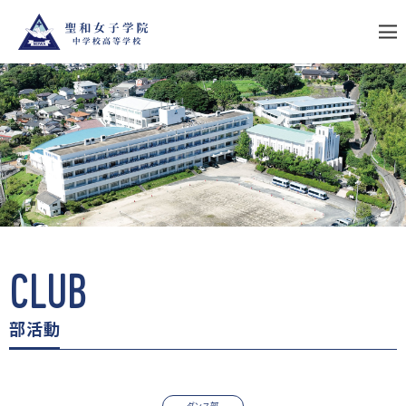
S
k
i
p
t
o
c
o
n
t
e
n
t
CLUB
部活動
ダンス部