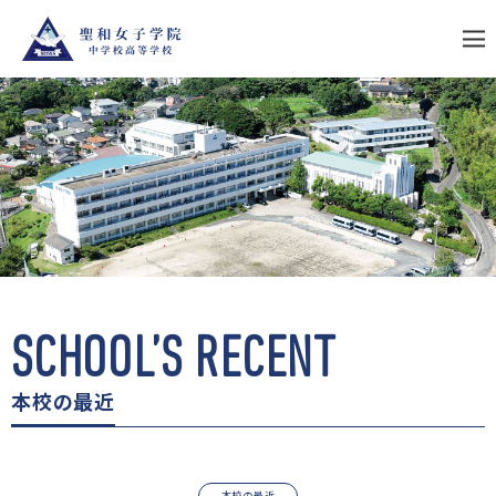
S
k
i
p
t
o
c
o
n
t
e
n
t
SCHOOL’S RECENT
本校の最近
本校の最近