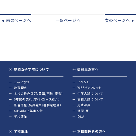
前のページへ
一覧ページへ
次のページへ
◀︎
▶︎
聖和女子学院について
受験生の方へ
ごあいさつ
イベント
教育理念
WEBパンフレット
本校の特色（ICT/英語/宗教・音楽）
中学入試について
6年間の流れ（学科・コース紹介）
高校入試について
新着情報（職員募集/各種補助金）
先輩の声
いじめ防止基本方針
通学・寮
学校評価
Q&A
学校生活
本校関係者の方へ