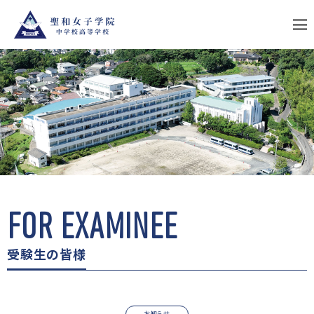
S
k
i
p
t
o
c
o
n
t
e
n
t
FOR EXAMINEE
受験生の皆様
お知らせ