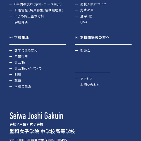
6年間の流れ（学科・コース紹介）
高校入試について
新着情報（職員募集/各種補助金）
先輩の声
いじめ防止基本方針
通学・寮
学校評価
Q&A
学校生活
本校関係者の方へ
数字で見る聖和
聖苑会
年間行事
部活動
部活動ガイドライン
制服
アクセス
施設
お問い合わせ
本校の最近
Seiwa Joshi Gakuin
学校法人聖和女子学院
聖和女子学院 中学校高等学校
〒857-0015 長崎県佐世保市松山町495