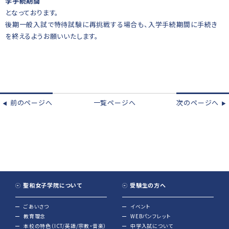
学手続期間
となっております。
後期一般入試で特待試験に再挑戦する場合も、入学手続期間に手続き
を終えるようお願いいたします。
前のページへ
一覧ページへ
次のページへ
◀︎
▶︎
聖和女子学院について
受験生の方へ
ごあいさつ
イベント
教育理念
WEBパンフレット
本校の特色（ICT/英語/宗教・音楽）
中学入試について