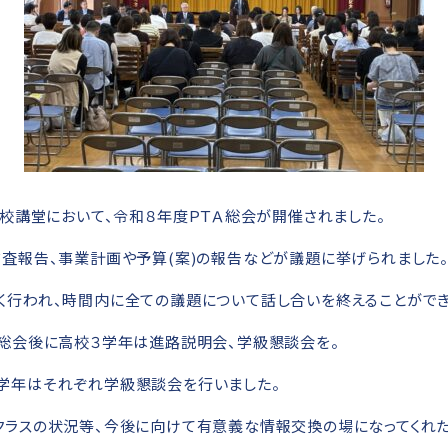
本校講堂において、令和８年度ＰＴＡ総会が開催されました。
監査報告、事業計画や予算(案)の報告などが議題に挙げられました
く行われ、時間内に全ての議題について話し合いを終えることができ
Ａ総会後に高校３学年は進路説明会、学級懇談会を。
学年はそれぞれ学級懇談会を行いました。
クラスの状況等、今後に向けて有意義な情報交換の場になってくれ