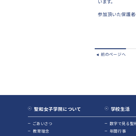
います。
参加頂いた保護者
前のページへ
◀︎
聖和女子学院について
学校生活
ごあいさつ
数字で見る聖
教育理念
年間行事