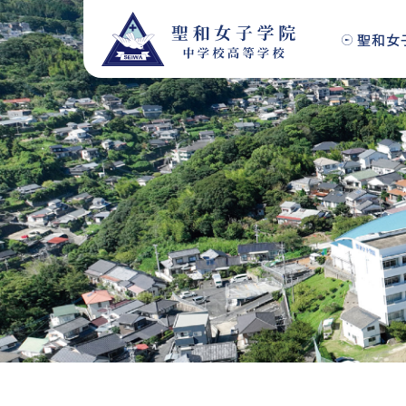
S
k
聖和女
i
p
t
o
c
o
n
t
e
n
t