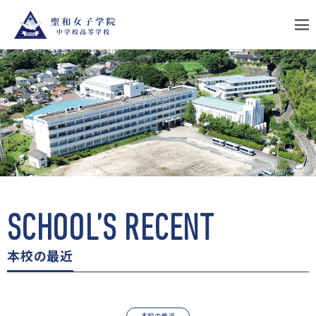
S
k
i
p
t
o
c
o
n
t
e
n
t
SCHOOL’S RECENT
本校の最近
本校の最近