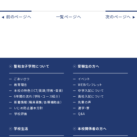
前のページへ
一覧ページへ
次のページへ
◀︎
▶︎
聖和女子学院について
受験生の方へ
ごあいさつ
イベント
教育理念
WEBパンフレット
本校の特色（ICT/英語/宗教・音楽）
中学入試について
6年間の流れ（学科・コース紹介）
高校入試について
新着情報（職員募集/各種補助金）
先輩の声
いじめ防止基本方針
通学・寮
学校評価
Q&A
学校生活
本校関係者の方へ