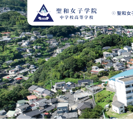
S
k
聖和女
i
p
t
o
c
o
n
t
e
n
t