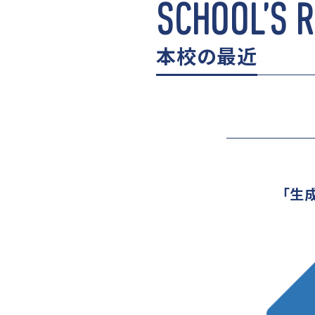
SCHOOL’S 
本校の最近
「生