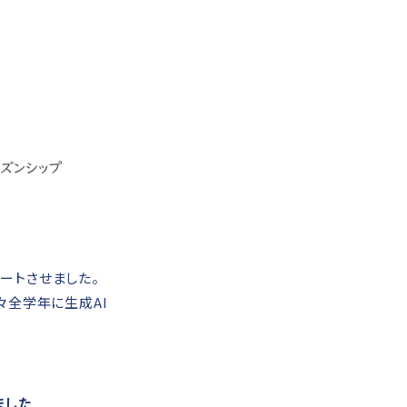
タートさせました。
々全学年に生成AI
ました