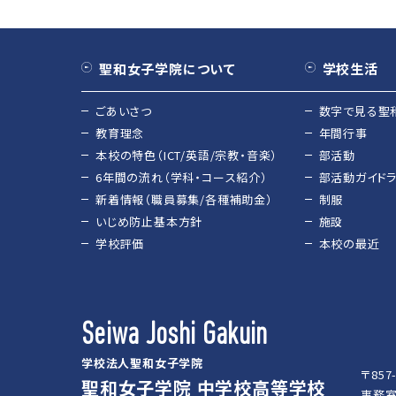
聖和女子学院について
学校生活
ごあいさつ
数字で見る聖
教育理念
年間行事
本校の特色（ICT/英語/宗教・音楽）
部活動
6年間の流れ（学科・コース紹介）
部活動ガイド
新着情報（職員募集/各種補助金）
制服
いじめ防止基本方針
施設
学校評価
本校の最近
Seiwa Joshi Gakuin
学校法人聖和女子学院
〒85
聖和女子学院 中学校高等学校
事務室／