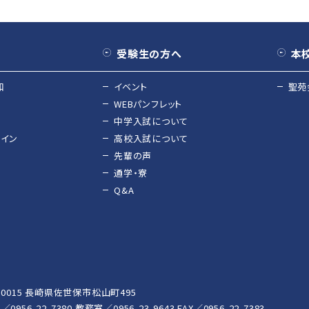
受験生の方へ
本
和
イベント
聖苑
WEBパンフレット
中学入試について
ライン
高校入試について
先輩の声
通学・寮
Q&A
7-0015 長崎県佐世保市松山町495
0956-22-7380
教務室／0956-23-9643 FAX／0956-22-7383