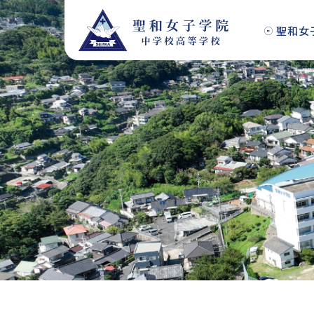
S
k
聖和女
i
p
t
o
c
o
n
t
e
n
t