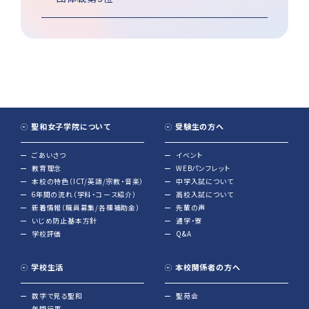
聖和女子学院について
受験生の方へ
ごあいさつ
イベント
教育理念
WEBパンフレット
本校の特色（ICT/英語/宗教・音楽）
中学入試について
6年間の流れ（学科・コース紹介）
高校入試について
新着情報（職員募集/各種補助金）
先輩の声
いじめ防止基本方針
通学・寮
学校評価
Q&A
学校生活
本校関係者の方へ
数字で見る聖和
聖苑会