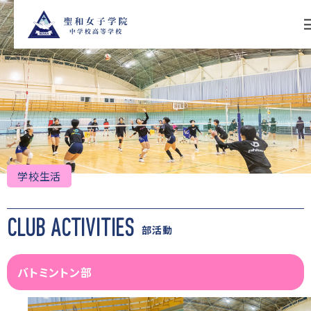
S
k
i
p
t
o
c
o
n
t
e
n
t
学校生活
CLUB ACTIVITIES
部活動
バトミントン部