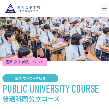
S
k
i
p
t
o
c
o
n
t
e
n
t
聖和女子学院について
高校 学科コース紹介
PUBLIC UNIVERSITY COURSE
普通科国公立コース