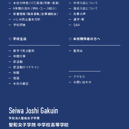
本校の特色（ICT/英語/宗教・音楽）
中学入試について
6年間の流れ（学科・コース紹介）
高校入試について
新着情報（職員募集/各種補助金）
先輩の声
いじめ防止基本方針
通学・寮
学校評価
Q&A
学校生活
本校関係者の方へ
数字で見る聖和
聖苑会
年間行事
部活動
部活動ガイドライン
制服
アクセス
施設
お問い合わせ
本校の最近
Seiwa Joshi Gakuin
学校法人聖和女子学院
聖和女子学院 中学校高等学校