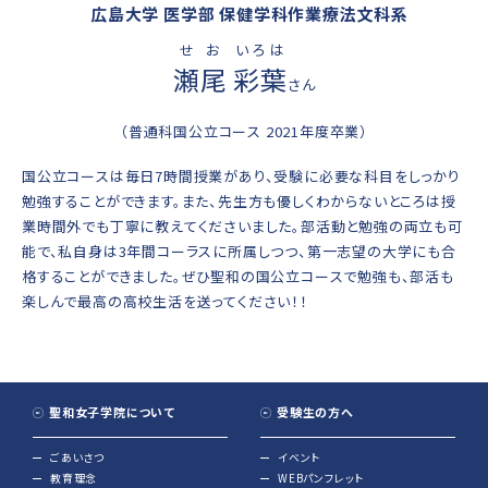
広島大学 医学部 保健学科作業療法文科系
せお
いろは
瀬尾
彩葉
さん
（普通科国公立コース 2021年度卒業）
国公立コースは毎日7時間授業があり、受験に必要な科目をしっかり
勉強することができます。また、先生方も優しくわからないところは授
業時間外でも丁寧に教えてくださいました。部活動と勉強の両立も可
能で、私自身は3年間コーラスに所属しつつ、第一志望の大学にも合
格することができました。ぜひ聖和の国公立コースで勉強も、部活も
楽しんで最高の高校生活を送ってください！！
聖和女子学院について
受験生の方へ
ごあいさつ
イベント
教育理念
WEBパンフレット