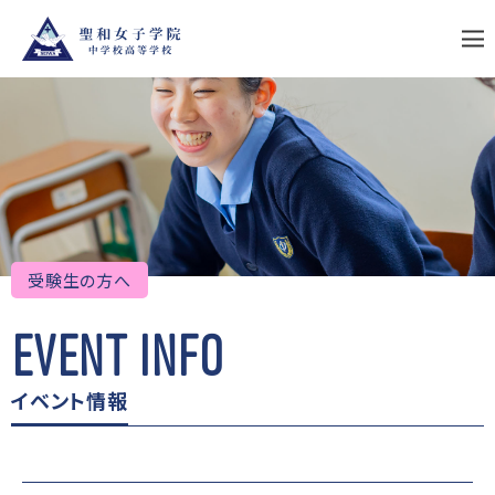
S
k
i
p
t
o
c
o
n
t
e
n
t
受験生の方へ
EVENT INFO
イベント情報