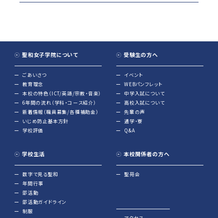
聖和女子学院について
受験生の方へ
ごあいさつ
イベント
教育理念
WEBパンフレット
本校の特色（ICT/英語/宗教・音楽）
中学入試について
6年間の流れ（学科・コース紹介）
高校入試について
新着情報（職員募集/各種補助金）
先輩の声
いじめ防止基本方針
通学・寮
学校評価
Q&A
学校生活
本校関係者の方へ
数字で見る聖和
聖苑会
年間行事
部活動
部活動ガイドライン
制服