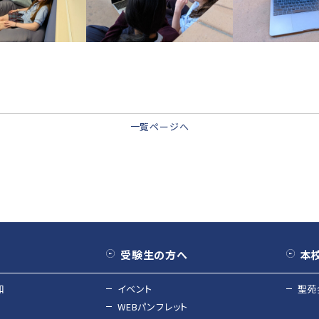
一覧ページへ
受験生の方へ
本
和
イベント
聖苑
WEBパンフレット