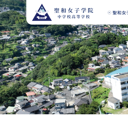
S
k
聖和女
i
p
t
o
c
o
n
t
e
n
t