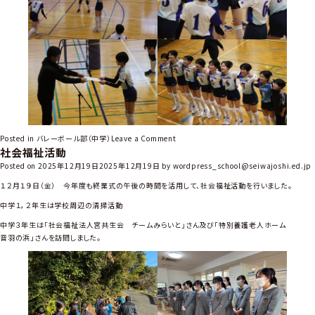
o
Posted in
バレーボール部（中学）
Leave a Comment
社会福祉活動
n
中
Posted on
2025年12月19日
2025年12月19日
by
wordpress_school@seiwajoshi.ed.jp
バ
１２月１９日（金） 今年度も終業式の午後の時間を活用して、社会福祉活動を行いました。
レ
ー
中学１，２年生は学校周辺の清掃活動
中学３年生は「社会福祉法人宮共生会 チームみらいと」さん及び「特別養護老人ホーム
１
音羽の浜」さんを訪問しました。
年
生
交
流
会
優
勝