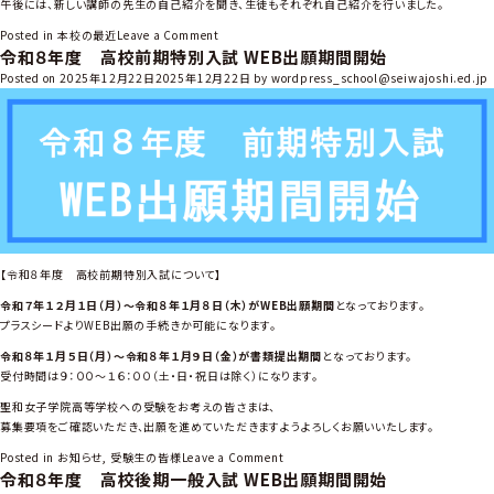
午後には、新しい講師の先生の自己紹介を聞き、生徒もそれぞれ自己紹介を行いました。
o
Posted in
本校の最近
Leave a Comment
令和８年度 高校前期特別入試 WEB出願期間開始
n
高
Posted on
2025年12月22日
2025年12月22日
by
wordpress_school@seiwajoshi.ed.jp
1
英
語
科
英
語
集
中
講
【令和８年度 高校前期特別入試について】
座
令和７年１２月１日（月）～令和８年１月８日（木）がWEB出願期間
となっております。
1
プラスシードよりWEB出願の手続きか可能になります。
日
目
令和８年１月５日（月）～令和８年１月９日（金）が書類提出期間
となっております。
受付時間は９：００～１６：００（土・日・祝日は除く）になります。
聖和女子学院高等学校への受験をお考えの皆さまは、
募集要項をご確認いただき、出願を進めていただきますようよろしくお願いいたします。
o
Posted in
お知らせ
,
受験生の皆様
Leave a Comment
令和８年度 高校後期一般入試 WEB出願期間開始
n