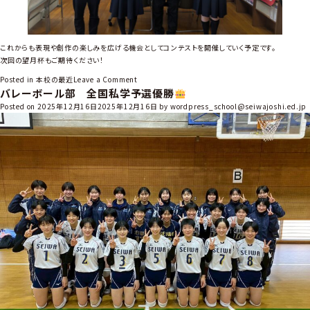
これからも表現や創作の楽しみを広げる機会としてコンテストを開催していく予定です。
次回の望月杯もご期待ください！
o
Posted in
本校の最近
Leave a Comment
バレーボール部 全国私学予選優勝
n
「
Posted on
2025年12月16日
2025年12月16日
by
wordpress_school@seiwajoshi.ed.jp
望
月
の
う
た
コ
ン
テ
ス
ト
」
を
開
催
し
ま