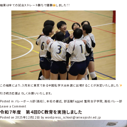
結果は全ての試合ストレート勝ちで優勝
しました！！
この結果により、３月末に東京である全国私学大会本選に出場することが決定いたしました
引き続き応援よろしくお願いいたします。
Posted in
バレーボール部（高校）
,
本校の最近
,
部活動
Tagged
聖和女子学院
,
高校バレー部
o
Leave a Comment
令和７年度 第４回DC教育を実施しました
n
バ
Posted on
2025年12月12日
by
wordpress_school@seiwajoshi.ed.jp
レ
ー