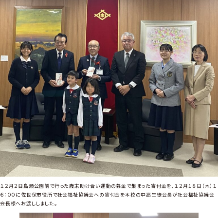
度
高
校
後
期
一
般
入
試
W
E
B
出
願
期
間
開
始
１２月２日島瀬公園前で行った歳末助け合い運動の募金で集まった寄付金を、１２月１８日（木）１
６：００に佐世保市役所で社会福祉協議会への寄付金を本校の中高生徒会長が社会福祉協議会
会長様へお渡ししました。