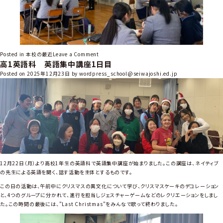
o
Posted in
本校の最近
Leave a Comment
高1英語科 英語集中講座1日目
n
高
Posted on
2025年12月23日
by
wordpress_school@seiwajoshi.ed.jp
1
英
語
科
英
語
集
中
講
12月22日（月）より高校1年生の英語科で英語集中講座が始まりました。この講座は、ネイティブ
座
の先生による英語を聞く、話す活動を主体とするものです。
2
この日の活動は、午前中にクリスマスの異文化について学び、クリスマスケーキのデコレーション
日
と、4つのグループに分かれて、進行を担当しジェスチャーゲームなどのレクリエーションをしまし
目
た。この時間の最後には、”Last Christmas”をみんなで歌って終わりました。