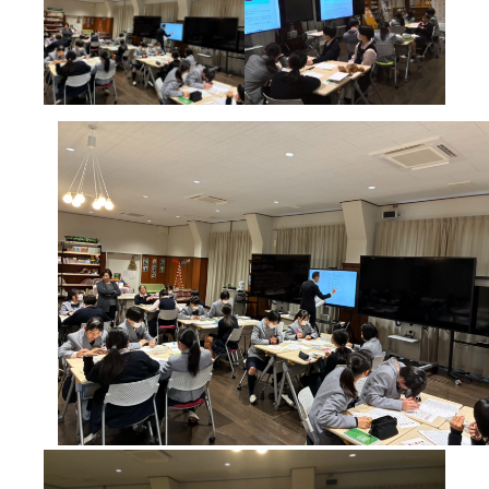
学
年
別
シ
ン
グ
ル
ス
大
会
結
果
報
告