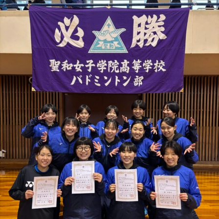
校
弓
道
部
第
1
5
回
全
国
私
立
高
等
学
校
弓
道
大
会
出
場