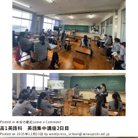
o
Posted in
本校の最近
Leave a Comment
高1英語科 英語集中講座2日目
n
高
Posted on
2025年12月23日
by
wordpress_school@seiwajoshi.ed.jp