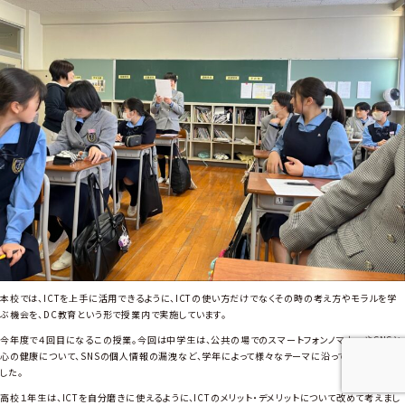
ボ
ー
ル
部
全
国
私
学
予
選
優
勝
本校では、ICTを上手に活用できるように、ICTの使い方だけでなくその時の考え方やモラルを学
ぶ機会を、DC教育という形で授業内で実施しています。
今年度で４回目になるこの授業。今回は中学生は、公共の場でのスマートフォンノマナーやSNSと
心の健康について、SNSの個人情報の漏洩など、学年によって様々なテーマに沿って考えていきま
した。
高校１年生は、ICTを自分磨きに使えるように、ICTのメリット・デメリットについて改めて考えまし