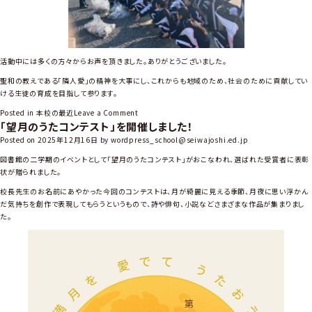
活動中には多くの方々からお声を頂きました。ありがとうございました。
聖和の教えである「隣人愛」の精神を大事にし、これからも地域のため、社会のために貢献してい
ける生徒の育成を目指して参ります。
o
Posted in
本校の最近
Leave a Comment
「望月のうたコンテスト」を開催しました！
n
社
Posted on
2025年12月16日
by
wordpress_school@seiwajoshi.ed.jp
会
図書館の二学期のイベントとして「望月のうたコンテスト」がおこなわれ、選ばれた受賞者に表彰
福
状が贈られました。
祉
活
校長先生のお名前にあやかった今回のコンテストは、月が綺麗に見える季節、月夜に思い浮かん
動
だ気持ちを創作で表現してもらうというもので、詩や俳句、小説などさまざまな作品が集まりまし
た。