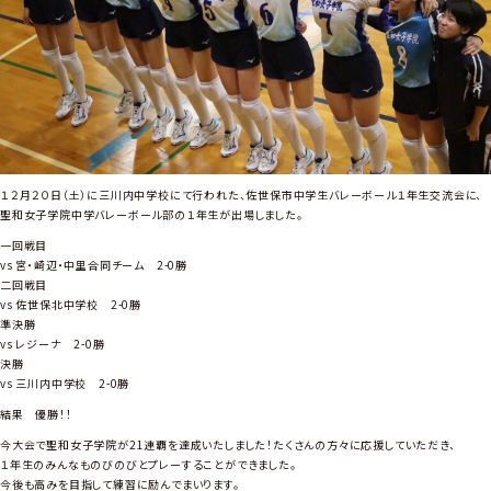
寄
付
い
た
し
ま
し
た
１２月２０日（土）に三川内中学校にて行われた、佐世保市中学生バレーボール１年生交流会に、
聖和女子学院中学バレーボール部の１年生が出場しました。
一回戦目
vs 宮・崎辺・中里合同チーム 2-0勝
二回戦目
vs 佐世保北中学校 2-0勝
準決勝
vs レジーナ 2-0勝
決勝
vs 三川内中学校 2-0勝
結果 優勝！！
今大会で聖和女子学院が21連覇を達成いたしました！たくさんの方々に応援していただき、
１年生のみんなものびのびとプレーすることができました。
今後も高みを目指して練習に励んでまいります。