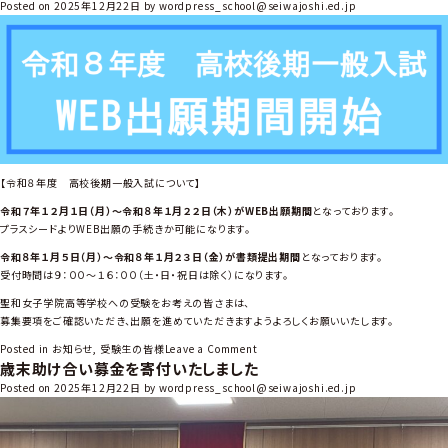
令
Posted on
2025年12月22日
by
wordpress_school@seiwajoshi.ed.jp
和
８
年
度
高
校
前
期
特
【令和８年度 高校後期一般入試について】
別
令和７年１２月１日（月）～令和８年１月２２日（木）がWEB出願期間
となっております。
入
プラスシードよりWEB出願の手続きか可能になります。
試
W
令和８年１月５日（月）～令和８年１月２３日（金）が書類提出期間
となっております。
E
受付時間は９：００～１６：００（土・日・祝日は除く）になります。
B
聖和女子学院高等学校への受験をお考えの皆さまは、
出
募集要項をご確認いただき、出願を進めていただきますようよろしくお願いいたします。
願
期
o
Posted in
お知らせ
,
受験生の皆様
Leave a Comment
間
歳末助け合い募金を寄付いたしました
n
開
令
Posted on
2025年12月22日
by
wordpress_school@seiwajoshi.ed.jp
始
和
８
年