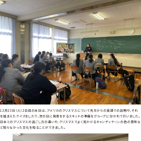
１
英
語
科
英
語
集
中
講
座
３
日
目
12月23日（火）2日目の本日は、アメリカのクリスマスについて先生からの英語での説明や、それ
を踏まえたクイズをしたり、次の日に発表をするスキットの準備をグループに分かれて行いました。
日本とのクリスマスの過ごし方の違いや、クリスマスでよく見かけるキャンディケーンの色の意味な
ど知らなかった文化を知ることができました。