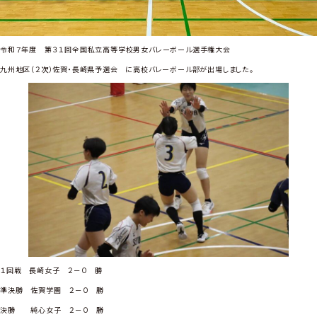
し
た
！
令和７年度 第３１回全国私立高等学校男女バレーボール選手権大会
九州地区（２次）佐賀・長崎県予選会 に高校バレーボール部が出場しました。
１回戦 長崎女子 ２－０ 勝
準決勝 佐賀学園 ２－０ 勝
決勝 純心女子 ２－０ 勝