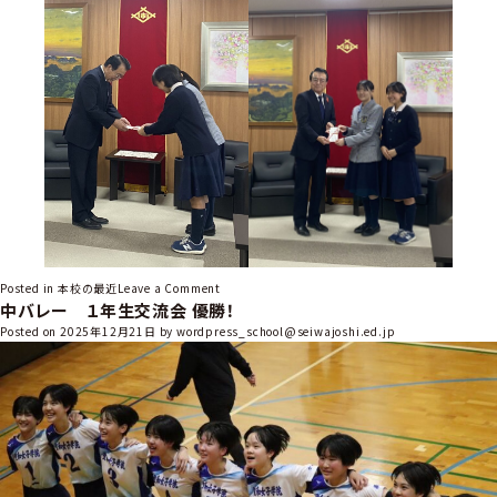
o
Posted in
本校の最近
Leave a Comment
中バレー １年生交流会 優勝！
n
歳
Posted on
2025年12月21日
by
wordpress_school@seiwajoshi.ed.jp
末
助
け
合
い
募
金
を