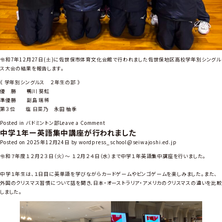
令和7年12月27日(土)に佐世保市体育文化会館で行われました佐世保地区高校学年別シングル
ス大会の結果を報告します。
《 学年別シングルス ２年生の部 》
優 勝 鴨川 葵虹
準優勝 副島 瑞稀
第３位 塩 日菜乃 永田 柚季
o
Posted in
バドミントン部
Leave a Comment
中学１年ー英語集中講座が行われました
n
高
Posted on
2025年12月24日
by
wordpress_school@seiwajoshi.ed.jp
校
令和７年度１２月２３日（火）～ １２月２４日（水）まで中学１年英語集中講座を行いました。
バ
ド
中学１年生は、１日目に英単語を学びながらカードゲームやビンゴゲームを楽しみました。また、
ミ
外国のクリスマス習慣について話を聞き、日本・オーストラリア・アメリカのクリスマスの違いを比較
ン
しました。
ト
ン
部