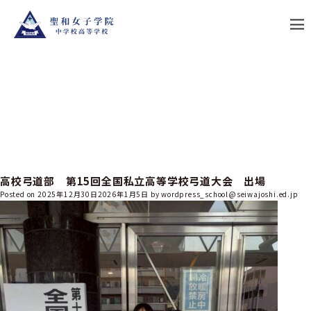
月:
2025年12月
S
k
i
p
t
o
c
o
n
t
e
n
t
高校弓道部 第15回全国私立高等学校弓道大会 出場
Posted on
2025年12月30日
2026年1月5日
by
wordpress_school@seiwajoshi.ed.jp