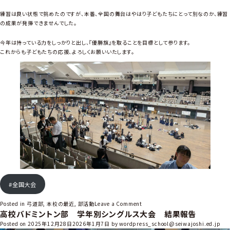
練習は良い状態で挑めたのですが、本番、全国の舞台はやはり子どもたちにとって別なのか、練習
の成果が発揮できませんでした。
今年は持っている力をしっかりと出し、『優勝旗』を取ることを目標として参ります。
これからも子どもたちの応援、よろしくお願いいたします。
#全国大会
o
Posted in
弓道部
,
本校の最近
,
部活動
Leave a Comment
高校バドミントン部 学年別シングルス大会 結果報告
n
高
Posted on
2025年12月28日
2026年1月7日
by
wordpress_school@seiwajoshi.ed.jp