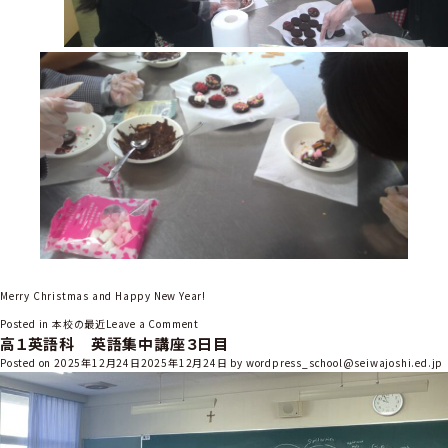
Merry Christmas and Happy New Year!
o
Posted in
本校の最近
Leave a Comment
高１英語科 英語集中講座３日目
n
中
Posted on
2025年12月24日
2025年12月24日
by
wordpress_school@seiwajoshi.ed.jp
学
１
年
ー