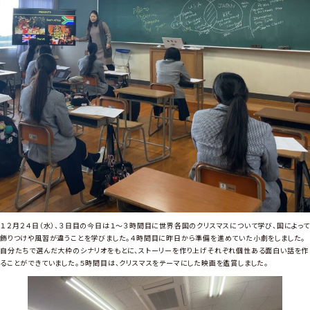
英
語
集
中
講
座
が
行
わ
れ
ま
し
た
１２月２４日（水）、３日目の今日は１～３時間目に世界各国のクリスマスについて学び、国によって
飾りつけや風習が違うことを学びました。４時間目に昨日から準備を進めていた小劇をしました。
自分たちで選んだ大枠のシナリオをもとに、ストーリーを作り上げそれぞれ個性ある面白い話を作
ることができていました。５時間目は、クリスマスをテーマにした映画を鑑賞しました。