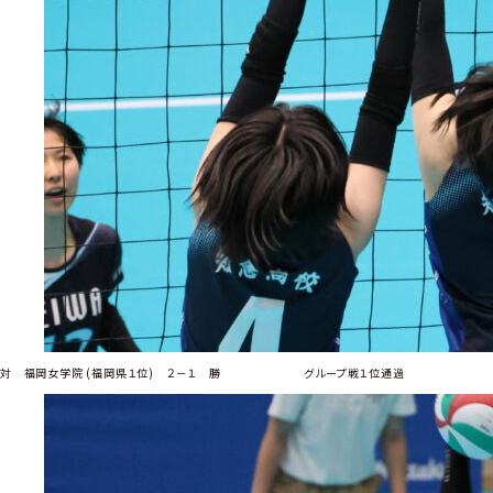
対 福岡女学院 (福岡県１位) ２－１ 勝 グループ戦１位通過