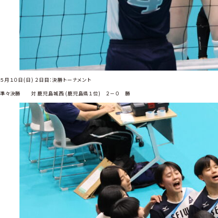
５月１０日(日) ２日目：決勝トーナメント
準々決勝 対 鹿児島城西 (鹿児島県１位) ２－０ 勝