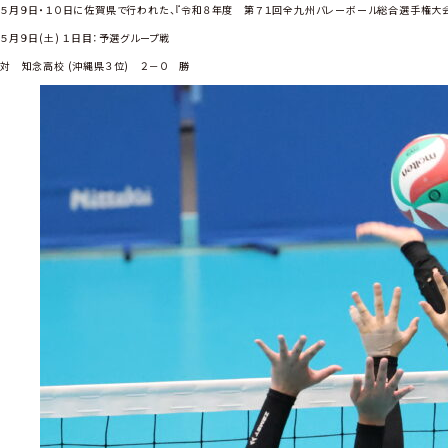
５月９日・１０日に佐賀県で行われた、『令和８年度 第７１回全九州バレーボール総合選手権大
５月９日(土) １日目：予選グループ戦
対 知念高校 (沖縄県３位) ２－０ 勝