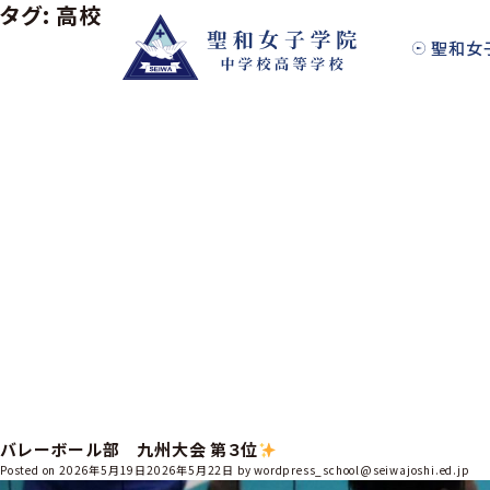
タグ:
高校バレー部
S
k
聖和女
i
p
t
o
c
o
n
t
e
n
t
バレーボール部 九州大会 第３位
Posted on
2026年5月19日
2026年5月22日
by
wordpress_school@seiwajoshi.ed.jp